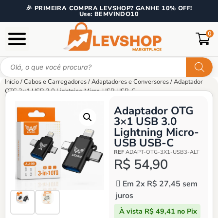
🎉 PRIMEIRA COMPRA LEVSHOP? GANHE 10% OFF!
Use: BEMVINDO10
0
Início
/
Cabos e Carregadores
/
Adaptadores e Conversores
/ Adaptador
OTG 3×1 USB 3.0 Lightning Micro-USB USB-C
Adaptador OTG
3×1 USB 3.0
Lightning Micro-
USB USB-C
REF
ADAPT-OTG-3X1-USB3-ALT
R$
54,90
Em 2x
R$
27,45
sem
juros
À vista
R$
49,41
no Pix