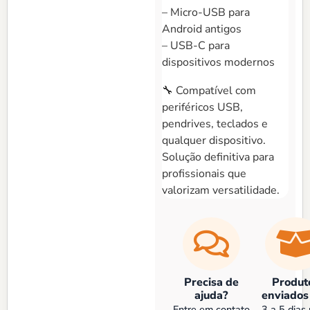
– Micro-USB para
Android antigos
– USB-C para
dispositivos modernos
🔧 Compatível com
periféricos USB,
pendrives, teclados e
qualquer dispositivo.
Solução definitiva para
profissionais que
valorizam versatilidade.
Precisa de
Produt
ajuda?
enviados
Entre em contato
3 a 5 dias 