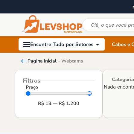
Cabos e 
Encontre Tudo por Setores
Página Inicial
–
Webcams
Categori
Filtros
Nada encontr
Preço
R$
13
—
R$
1.200