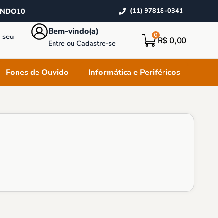
INDO10
(11) 97818-0341
Bem-vindo(a)
0
 seu
R$
0,00
Entre ou Cadastre-se
Fones de Ouvido
Informática e Periféricos