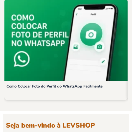
Como Colocar Foto do Perfil do WhatsApp Facilmente
F
Seja bem-vindo à LEVSHOP