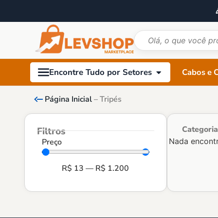
Cabos e 
Encontre Tudo por Setores
Página Inicial
–
Tripés
Categoria
Filtros
Nada encontr
Preço
R$
13
—
R$
1.200