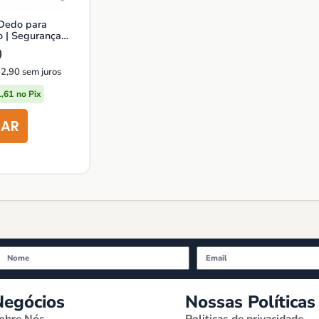
 Dedo para
o | Segurança
0
2,90
sem juros
,61
no Pix
Negócios
Nossas Políticas
obre Nós
Politicas de privacidade