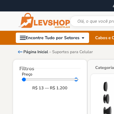
Cabos e 
Encontre Tudo por Setores
Página Inicial
–
Suportes para Celular
Categoria
Filtros
Preço
R$
13
—
R$
1.200