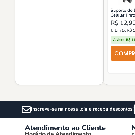
Suporte de
Celular Pret
Anti-Queda
R$
12,9
Em 1x
R$
1
À vista
R$
11
Inscreva-se na nossa loja e receba descontos!
Atendimento ao Cliente
Horário de Atendimento
S