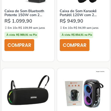
Caixa de Som Bluetooth
Caixa de Som Karaokê
Potente 150W com 2
Portátil 120W com 2
Microfones – Karaokê
Microfones e LED RGB
R$
1.099,90
R$
949,90
Portátil
Em 10x
R$
109,99
sem juros
Em 10x
R$
94,99
sem juros
À vista
R$
989,91
no Pix
À vista
R$
854,91
no Pix