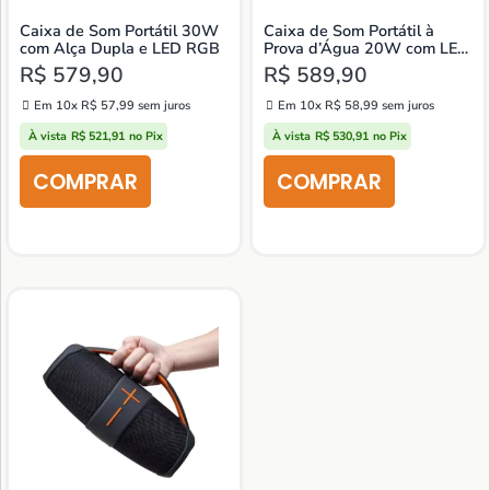
Caixa de Som Portátil 30W
Caixa de Som Portátil à
com Alça Dupla e LED RGB
Prova d’Água 20W com LED
RGB
R$
579,90
R$
589,90
Em 10x
R$
57,99
sem juros
Em 10x
R$
58,99
sem juros
À vista
R$
521,91
no Pix
À vista
R$
530,91
no Pix