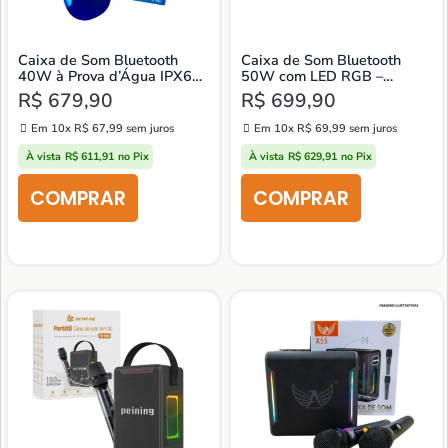
Caixa de Som Bluetooth
Caixa de Som Bluetooth
40W à Prova d’Água IPX6
50W com LED RGB –
com LED RGB
Portátil e Potente
R$
679,90
R$
699,90
Em 10x
R$
67,99
sem juros
Em 10x
R$
69,99
sem juros
À vista
R$
611,91
no Pix
À vista
R$
629,91
no Pix