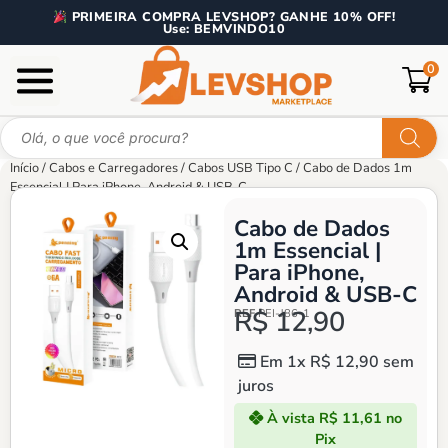
PRIMEIRA COMPRA LEVSHOP? GANHE 10% OFF!
Use: BEMVINDO10
0
Início
/
Cabos e Carregadores
/
Cabos USB Tipo C
/ Cabo de Dados 1m
Essencial | Para iPhone, Android & USB-C
Cabo de Dados
1m Essencial |
Para iPhone,
Android & USB-C
R$ 12,90
REF
PEI-J86-1
Em 1x
R$
12,90
sem
juros
À vista
R$ 11,61
no
Pix