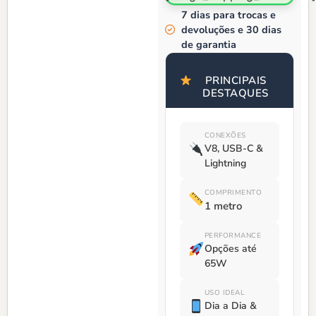
7 dias para trocas e
devoluções e 30 dias
de garantia
PRINCIPAIS
DESTAQUES
CONEXÕES
V8, USB-C &
Lightning
COMPRIMENTO
1 metro
PERFORMANCE
Opções até
65W
USO IDEAL
Dia a Dia &