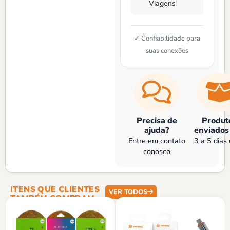
Viagens
✓ Confiabilidade para
suas conexões
Precisa de
Produt
ajuda?
enviados
Entre em contato
3 a 5 dias 
conosco
ITENS QUE CLIENTES
VER TODOS
TAMBÉM COMPRAM