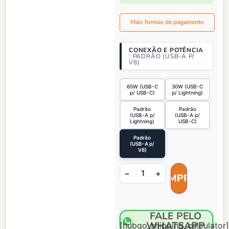
Mais formas de pagamento
CONEXÃO E POTÊNCIA
PADRÃO (USB-A P/
V8)
65W (USB-C
30W (USB-C
p/ USB-C)
p/ Lightning)
Padrão
Padrão
(USB-A p/
(USB-A p/
Lightning)
USB-C)
Padrão
(USB-A p/
V8)
−
+
FALE PELO
WHATSAPP
[hubgo_shipping_calculator]