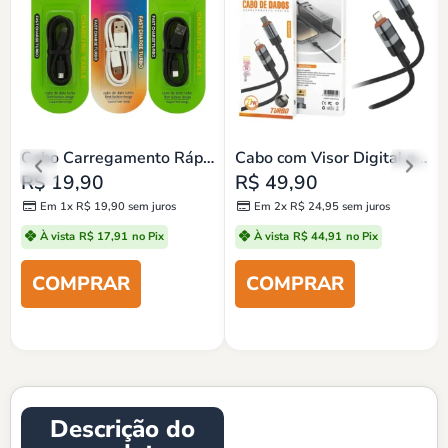
Cabo Carregamento Rápido Reforçado | USB-C, V8 e Lightning
Cabo com Visor Digital p/ iPhone, Android, Notebook
R$
19,90
R$
49,90
Em 1x
R$
19,90
sem juros
Em 2x
R$
24,95
sem juros
À vista
R$
17,91
no Pix
À vista
R$
44,91
no Pix
Descrição do