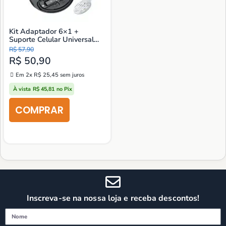
Kit Adaptador 6×1 +
Suporte Celular Universal
Ajustável
R$
57,90
R$
50,90
Em 2x
R$
25,45
sem juros
À vista
R$
45,81
no Pix
Inscreva-se na nossa loja e receba descontos!