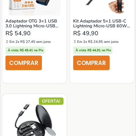
Adaptador OTG 3×1 USB
Kit Adaptador 5×1 USB-C
3.0 Lightning Micro-USB
Lightning Micro-USB 60W
USB-C
com Case
R$
54,90
R$
49,90
Em 2x
R$
27,45
sem juros
Em 2x
R$
24,95
sem juros
À vista
R$
49,41
no Pix
À vista
R$
44,91
no Pix
OFERTA!