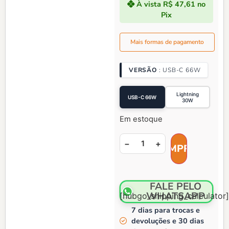
À vista
R$ 47,61
no
Pix
Mais formas de pagamento
VERSÃO
USB-C 66W
Lightning
USB-C 66W
30W
Em estoque
−
+
FALE PELO
WHATSAPP
[hubgo_shipping_calculator]
7 dias para trocas e
devoluções e 30 dias