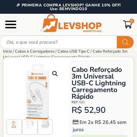
🎉 PRIMEIRA COMPRA LEVSHOP? GANHE 10% OFF!
Use: BEMVINDO10
0
Início
/
Cabos e Carregadores
/
Cabos USB Tipo C
/ Cabo Reforçado 3m
Universal USB-C Lightning Carregamento Rápido
Cabo Reforçado
3m Universal
USB-C Lightning
Carregamento
Rápido
REF
N/D
R$ 52,90
Em 2x R$ 26,45 sem
juros