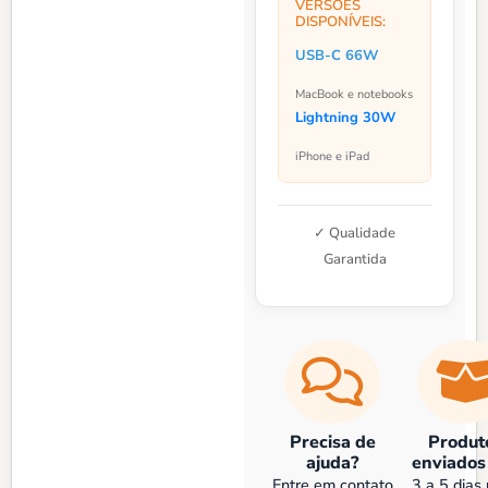
VERSÕES
DISPONÍVEIS:
USB-C 66W
MacBook e notebooks
Lightning 30W
iPhone e iPad
✓ Qualidade
Garantida
Precisa de
Produt
ajuda?
enviados
Entre em contato
3 a 5 dias 