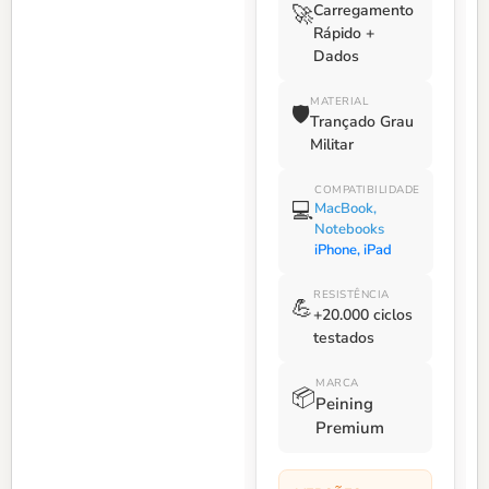
Carregamento
🚀
Rápido +
Dados
MATERIAL
🛡️
Trançado Grau
Militar
COMPATIBILIDADE
💻
MacBook,
Notebooks
iPhone, iPad
RESISTÊNCIA
💪
+20.000 ciclos
testados
MARCA
📦
Peining
Premium