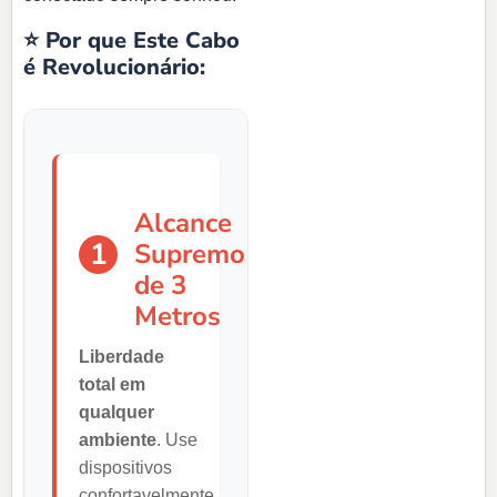
⭐ Por que Este Cabo
é Revolucionário:
Alcance
1
Supremo
de 3
Metros
Liberdade
total em
qualquer
ambiente
. Use
dispositivos
confortavelmente